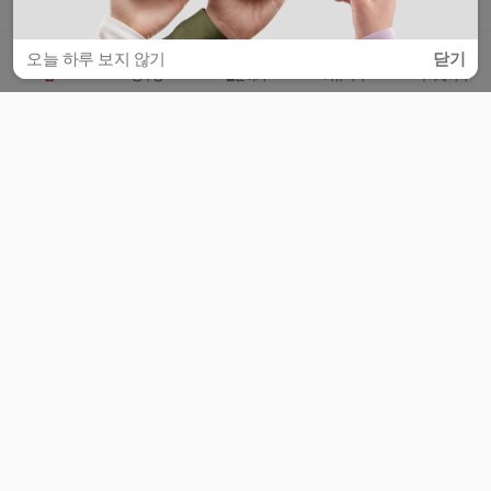
오늘 하루 보지 않기
닫기
홈
공부방
질문하기
커뮤니티
마이페이지
비누커리어 주식회사
서울특별시 마포구 양화로 113, 5층
사업자등록번호 : 572-87-02009
서비스 문의
광고 문의
제휴 문의
공지사항
서비스이용약관
개인정보처리방침
© 대학백과
모든 입시 궁금증,
스마트폰 앱
으로
더 편하게 물어보세요!