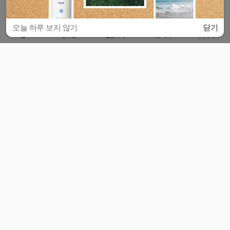
오늘 하루 보지 않기
닫기
홈
공부방
질문하기
커뮤니티
마이페이지
비누커리어 주식회사
서울특별시 마포구 양화로 113, 5층
사업자등록번호 : 572-87-02009
서비스 문의
광고 문의
제휴 문의
공지사항
서비스이용약관
개인정보처리방침
© 대학백과
모든 입시 궁금증,
스마트폰 앱
으로
더 편하게 물어보세요!