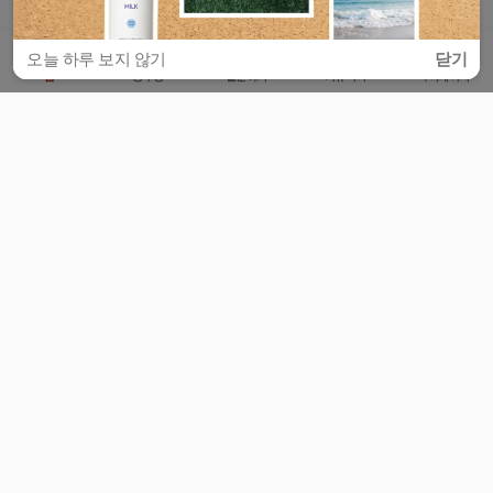
오늘 하루 보지 않기
닫기
홈
공부방
질문하기
커뮤니티
마이페이지
비누커리어 주식회사
서울특별시 마포구 양화로 113, 5층
사업자등록번호 : 572-87-02009
서비스 문의
광고 문의
제휴 문의
공지사항
서비스이용약관
개인정보처리방침
© 대학백과
모든 입시 궁금증,
스마트폰 앱
으로
더 편하게 물어보세요!