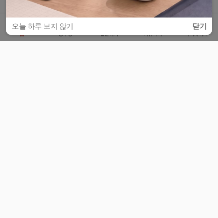
오늘 하루 보지 않기
닫기
홈
공부방
질문하기
커뮤니티
마이페이지
비누커리어 주식회사
서울특별시 마포구 양화로 113, 5층
사업자등록번호 : 572-87-02009
서비스 문의
광고 문의
제휴 문의
공지사항
서비스이용약관
개인정보처리방침
© 대학백과
모든 입시 궁금증,
스마트폰 앱
으로
더 편하게 물어보세요!