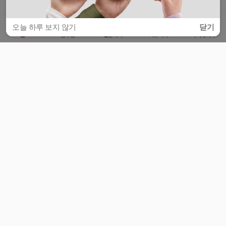
오늘 하루 보지 않기
닫기
홈
공부방
질문하기
커뮤니티
마이페이지
비누커리어 주식회사
서울특별시 마포구 양화로 113, 5층
사업자등록번호 : 572-87-02009
서비스 문의
광고 문의
제휴 문의
공지사항
서비스이용약관
개인정보처리방침
© 대학백과
모든 입시 궁금증,
스마트폰 앱
으로
더 편하게 물어보세요!