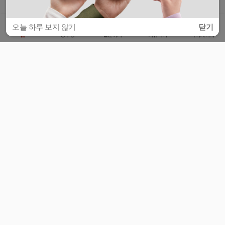
오늘 하루 보지 않기
닫기
홈
공부방
질문하기
커뮤니티
마이페이지
비누커리어 주식회사
서울특별시 마포구 양화로 113, 5층
사업자등록번호 : 572-87-02009
서비스 문의
광고 문의
제휴 문의
공지사항
서비스이용약관
개인정보처리방침
© 대학백과
모든 입시 궁금증,
스마트폰 앱
으로
더 편하게 물어보세요!