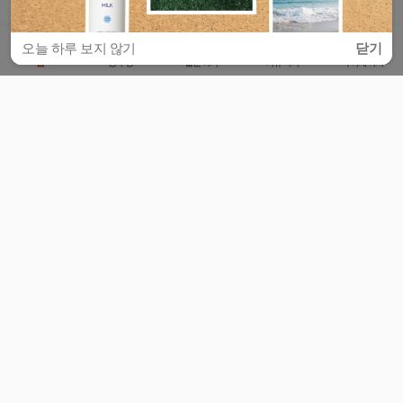
오늘 하루 보지 않기
닫기
홈
공부방
질문하기
커뮤니티
마이페이지
비누커리어 주식회사
서울특별시 마포구 양화로 113, 5층
사업자등록번호 : 572-87-02009
서비스 문의
광고 문의
제휴 문의
공지사항
서비스이용약관
개인정보처리방침
© 대학백과
모든 입시 궁금증,
스마트폰 앱
으로
더 편하게 물어보세요!