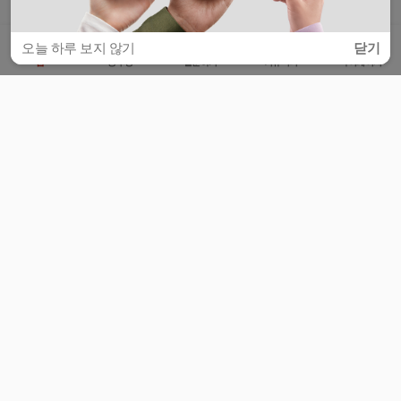
오늘 하루 보지 않기
닫기
홈
공부방
질문하기
커뮤니티
마이페이지
비누커리어 주식회사
서울특별시 마포구 양화로 113, 5층
사업자등록번호 : 572-87-02009
서비스 문의
광고 문의
제휴 문의
공지사항
서비스이용약관
개인정보처리방침
© 대학백과
모든 입시 궁금증,
스마트폰 앱
으로
더 편하게 물어보세요!