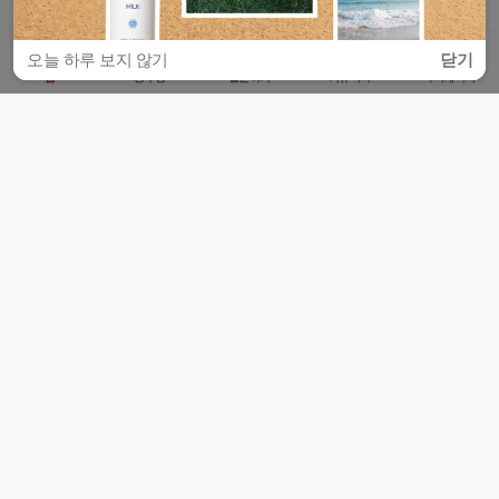
오늘 하루 보지 않기
닫기
홈
공부방
질문하기
커뮤니티
마이페이지
비누커리어 주식회사
서울특별시 마포구 양화로 113, 5층
사업자등록번호 : 572-87-02009
서비스 문의
광고 문의
제휴 문의
공지사항
서비스이용약관
개인정보처리방침
© 대학백과
모든 입시 궁금증,
스마트폰 앱
으로
더 편하게 물어보세요!