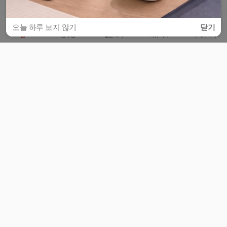
오늘 하루 보지 않기
닫기
홈
공부방
질문하기
커뮤니티
마이페이지
비누커리어 주식회사
서울특별시 마포구 양화로 113, 5층
사업자등록번호 : 572-87-02009
서비스 문의
광고 문의
제휴 문의
공지사항
서비스이용약관
개인정보처리방침
© 대학백과
모든 입시 궁금증,
스마트폰 앱
으로
더 편하게 물어보세요!