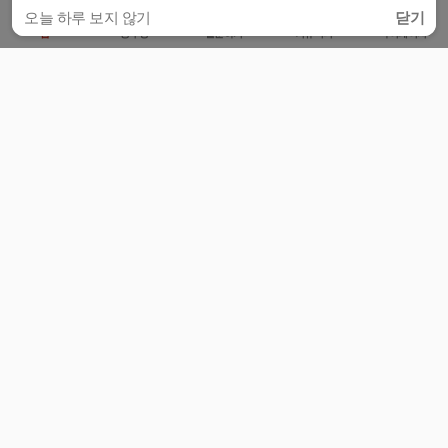
오늘 하루 보지 않기
닫기
홈
공부방
질문하기
커뮤니티
마이페이지
비누커리어 주식회사
서울특별시 마포구 양화로 113, 5층
사업자등록번호 : 572-87-02009
서비스 문의
광고 문의
제휴 문의
공지사항
서비스이용약관
개인정보처리방침
© 대학백과
모든 입시 궁금증,
스마트폰 앱
으로
더 편하게 물어보세요!