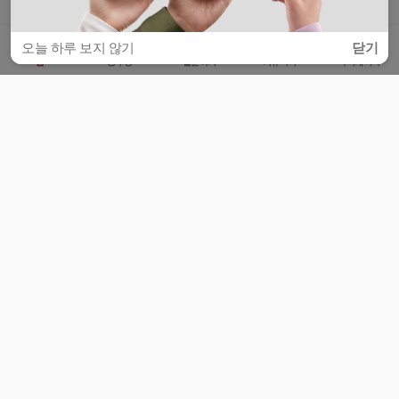
오늘 하루 보지 않기
닫기
홈
공부방
질문하기
커뮤니티
마이페이지
비누커리어 주식회사
서울특별시 마포구 양화로 113, 5층
사업자등록번호 : 572-87-02009
서비스 문의
광고 문의
제휴 문의
공지사항
서비스이용약관
개인정보처리방침
© 대학백과
모든 입시 궁금증,
스마트폰 앱
으로
더 편하게 물어보세요!