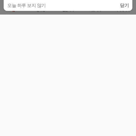
오늘 하루 보지 않기
닫기
홈
공부방
질문하기
커뮤니티
마이페이지
비누커리어 주식회사
서울특별시 마포구 양화로 113, 5층
사업자등록번호 : 572-87-02009
서비스 문의
광고 문의
제휴 문의
공지사항
서비스이용약관
개인정보처리방침
© 대학백과
모든 입시 궁금증,
스마트폰 앱
으로
더 편하게 물어보세요!