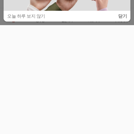
오늘 하루 보지 않기
닫기
홈
공부방
질문하기
커뮤니티
마이페이지
비누커리어 주식회사
서울특별시 마포구 양화로 113, 5층
사업자등록번호 : 572-87-02009
서비스 문의
광고 문의
제휴 문의
공지사항
서비스이용약관
개인정보처리방침
© 대학백과
모든 입시 궁금증,
스마트폰 앱
으로
더 편하게 물어보세요!