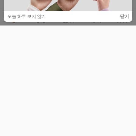
오늘 하루 보지 않기
닫기
홈
공부방
질문하기
커뮤니티
마이페이지
비누커리어 주식회사
서울특별시 마포구 양화로 113, 5층
사업자등록번호 : 572-87-02009
서비스 문의
광고 문의
제휴 문의
공지사항
서비스이용약관
개인정보처리방침
© 대학백과
모든 입시 궁금증,
스마트폰 앱
으로
더 편하게 물어보세요!