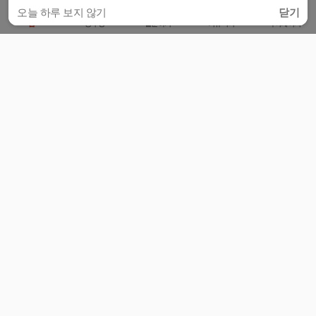
오늘 하루 보지 않기
닫기
홈
공부방
질문하기
커뮤니티
마이페이지
비누커리어 주식회사
서울특별시 마포구 양화로 113, 5층
사업자등록번호 : 572-87-02009
서비스 문의
광고 문의
제휴 문의
공지사항
서비스이용약관
개인정보처리방침
© 대학백과
모든 입시 궁금증,
스마트폰 앱
으로
더 편하게 물어보세요!