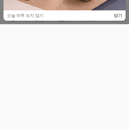
오늘 하루 보지 않기
닫기
홈
공부방
질문하기
커뮤니티
마이페이지
비누커리어 주식회사
서울특별시 마포구 양화로 113, 5층
사업자등록번호 : 572-87-02009
서비스 문의
광고 문의
제휴 문의
공지사항
서비스이용약관
개인정보처리방침
© 대학백과
모든 입시 궁금증,
스마트폰 앱
으로
더 편하게 물어보세요!