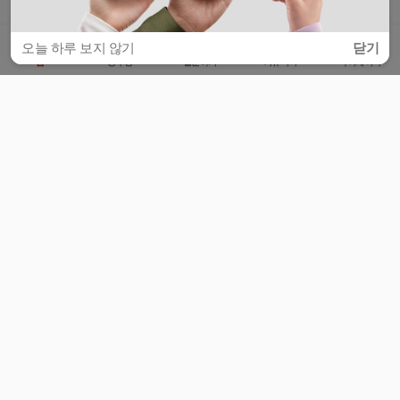
오늘 하루 보지 않기
닫기
홈
공부방
질문하기
커뮤니티
마이페이지
비누커리어 주식회사
서울특별시 마포구 양화로 113, 5층
사업자등록번호 : 572-87-02009
서비스 문의
광고 문의
제휴 문의
공지사항
서비스이용약관
개인정보처리방침
© 대학백과
모든 입시 궁금증,
스마트폰 앱
으로
더 편하게 물어보세요!