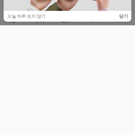
오늘 하루 보지 않기
닫기
홈
공부방
질문하기
커뮤니티
마이페이지
비누커리어 주식회사
서울특별시 마포구 양화로 113, 5층
사업자등록번호 : 572-87-02009
서비스 문의
광고 문의
제휴 문의
공지사항
서비스이용약관
개인정보처리방침
© 대학백과
모든 입시 궁금증,
스마트폰 앱
으로
더 편하게 물어보세요!