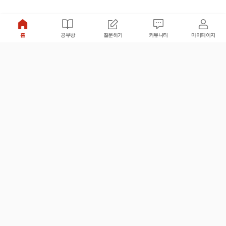
홈
공부방
질문하기
커뮤니티
마이페이지
비누커리어 주식회사
서울특별시 마포구 양화로 113, 5층
사업자등록번호 : 572-87-02009
서비스 문의
광고 문의
제휴 문의
공지사항
서비스이용약관
개인정보처리방침
© 대학백과
모든 입시 궁금증,
스마트폰 앱
으로
더 편하게 물어보세요!