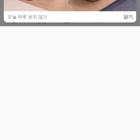
오늘 하루 보지 않기
닫기
홈
공부방
질문하기
커뮤니티
마이페이지
비누커리어 주식회사
서울특별시 마포구 양화로 113, 5층
사업자등록번호 : 572-87-02009
서비스 문의
광고 문의
제휴 문의
공지사항
서비스이용약관
개인정보처리방침
© 대학백과
모든 입시 궁금증,
스마트폰 앱
으로
더 편하게 물어보세요!