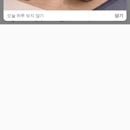
오늘 하루 보지 않기
닫기
홈
공부방
질문하기
커뮤니티
마이페이지
비누커리어 주식회사
서울특별시 마포구 양화로 113, 5층
사업자등록번호 : 572-87-02009
서비스 문의
광고 문의
제휴 문의
공지사항
서비스이용약관
개인정보처리방침
© 대학백과
모든 입시 궁금증,
스마트폰 앱
으로
더 편하게 물어보세요!