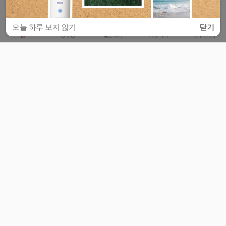
오늘 하루 보지 않기
닫기
홈
공부방
질문하기
커뮤니티
마이페이지
비누커리어 주식회사
서울특별시 마포구 양화로 113, 5층
사업자등록번호 : 572-87-02009
서비스 문의
광고 문의
제휴 문의
공지사항
서비스이용약관
개인정보처리방침
© 대학백과
모든 입시 궁금증,
스마트폰 앱
으로
더 편하게 물어보세요!