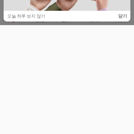
오늘 하루 보지 않기
닫기
홈
공부방
질문하기
커뮤니티
마이페이지
비누커리어 주식회사
서울특별시 마포구 양화로 113, 5층
사업자등록번호 : 572-87-02009
서비스 문의
광고 문의
제휴 문의
공지사항
서비스이용약관
개인정보처리방침
© 대학백과
모든 입시 궁금증,
스마트폰 앱
으로
더 편하게 물어보세요!