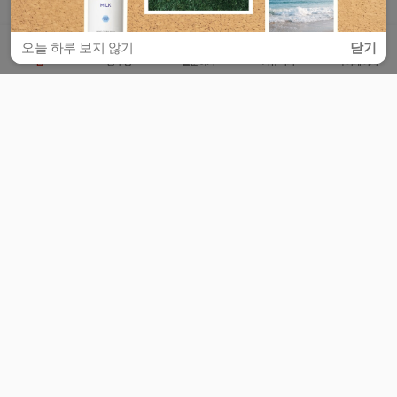
오늘 하루 보지 않기
닫기
홈
공부방
질문하기
커뮤니티
마이페이지
비누커리어 주식회사
서울특별시 마포구 양화로 113, 5층
사업자등록번호 : 572-87-02009
서비스 문의
광고 문의
제휴 문의
공지사항
서비스이용약관
개인정보처리방침
© 대학백과
모든 입시 궁금증,
스마트폰 앱
으로
더 편하게 물어보세요!