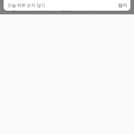
오늘 하루 보지 않기
닫기
홈
공부방
질문하기
커뮤니티
마이페이지
비누커리어 주식회사
서울특별시 마포구 양화로 113, 5층
사업자등록번호 : 572-87-02009
서비스 문의
광고 문의
제휴 문의
공지사항
서비스이용약관
개인정보처리방침
© 대학백과
모든 입시 궁금증,
스마트폰 앱
으로
더 편하게 물어보세요!