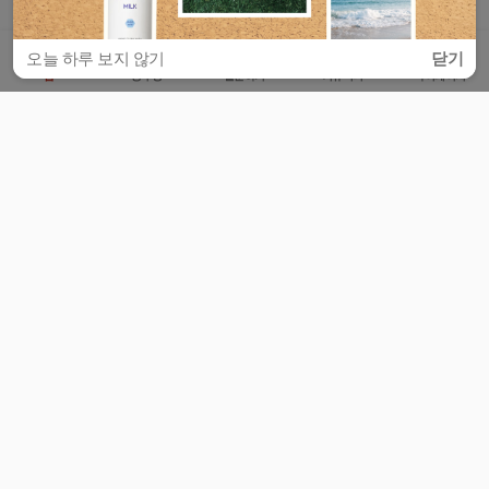
오늘 하루 보지 않기
닫기
홈
공부방
질문하기
커뮤니티
마이페이지
비누커리어 주식회사
서울특별시 마포구 양화로 113, 5층
사업자등록번호 : 572-87-02009
서비스 문의
광고 문의
제휴 문의
공지사항
서비스이용약관
개인정보처리방침
© 대학백과
모든 입시 궁금증,
스마트폰 앱
으로
더 편하게 물어보세요!