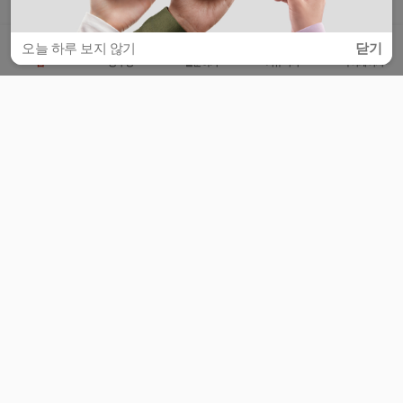
오늘 하루 보지 않기
닫기
홈
공부방
질문하기
커뮤니티
마이페이지
비누커리어 주식회사
서울특별시 마포구 양화로 113, 5층
사업자등록번호 : 572-87-02009
서비스 문의
광고 문의
제휴 문의
공지사항
서비스이용약관
개인정보처리방침
© 대학백과
모든 입시 궁금증,
스마트폰 앱
으로
더 편하게 물어보세요!