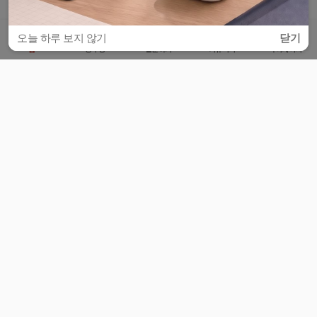
오늘 하루 보지 않기
닫기
홈
공부방
질문하기
커뮤니티
마이페이지
비누커리어 주식회사
서울특별시 마포구 양화로 113, 5층
사업자등록번호 : 572-87-02009
서비스 문의
광고 문의
제휴 문의
공지사항
서비스이용약관
개인정보처리방침
© 대학백과
모든 입시 궁금증,
스마트폰 앱
으로
더 편하게 물어보세요!