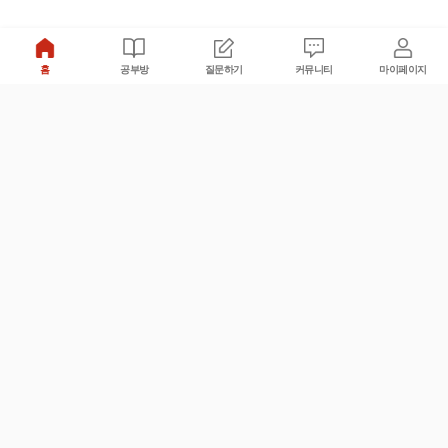
홈
공부방
질문하기
커뮤니티
마이페이지
비누커리어 주식회사
서울특별시 마포구 양화로 113, 5층
사업자등록번호 : 572-87-02009
서비스 문의
광고 문의
제휴 문의
공지사항
서비스이용약관
개인정보처리방침
© 대학백과
모든 입시 궁금증,
스마트폰 앱
으로
더 편하게 물어보세요!