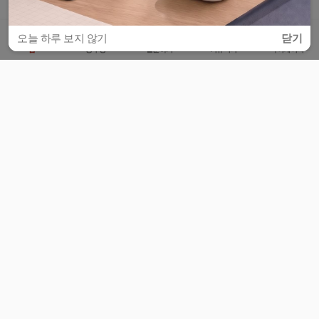
오늘 하루 보지 않기
닫기
홈
공부방
질문하기
커뮤니티
마이페이지
비누커리어 주식회사
서울특별시 마포구 양화로 113, 5층
사업자등록번호 : 572-87-02009
서비스 문의
광고 문의
제휴 문의
공지사항
서비스이용약관
개인정보처리방침
© 대학백과
모든 입시 궁금증,
스마트폰 앱
으로
더 편하게 물어보세요!