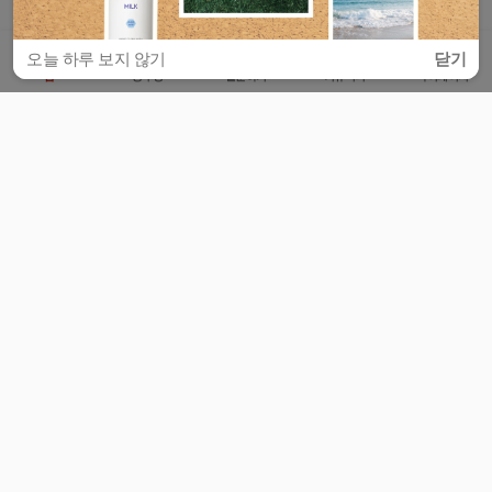
오늘 하루 보지 않기
닫기
홈
공부방
질문하기
커뮤니티
마이페이지
비누커리어 주식회사
서울특별시 마포구 양화로 113, 5층
사업자등록번호 : 572-87-02009
서비스 문의
광고 문의
제휴 문의
공지사항
서비스이용약관
개인정보처리방침
© 대학백과
모든 입시 궁금증,
스마트폰 앱
으로
더 편하게 물어보세요!