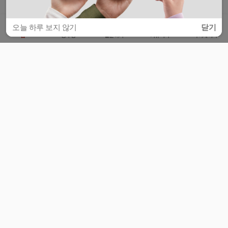
오늘 하루 보지 않기
닫기
홈
공부방
질문하기
커뮤니티
마이페이지
비누커리어 주식회사
서울특별시 마포구 양화로 113, 5층
사업자등록번호 : 572-87-02009
서비스 문의
광고 문의
제휴 문의
공지사항
서비스이용약관
개인정보처리방침
© 대학백과
모든 입시 궁금증,
스마트폰 앱
으로
더 편하게 물어보세요!