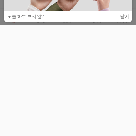
오늘 하루 보지 않기
닫기
홈
공부방
질문하기
커뮤니티
마이페이지
비누커리어 주식회사
서울특별시 마포구 양화로 113, 5층
사업자등록번호 : 572-87-02009
서비스 문의
광고 문의
제휴 문의
공지사항
서비스이용약관
개인정보처리방침
© 대학백과
모든 입시 궁금증,
스마트폰 앱
으로
더 편하게 물어보세요!