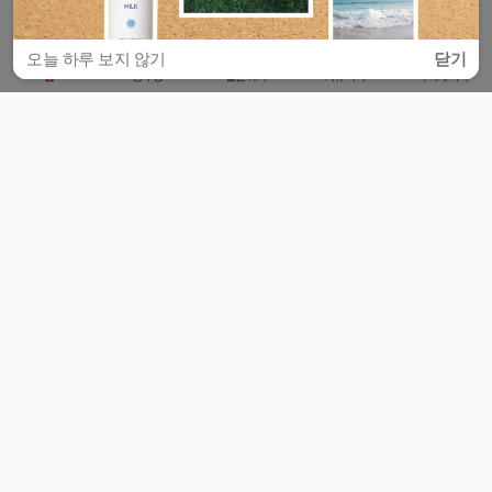
오늘 하루 보지 않기
닫기
홈
공부방
질문하기
커뮤니티
마이페이지
비누커리어 주식회사
서울특별시 마포구 양화로 113, 5층
사업자등록번호 : 572-87-02009
서비스 문의
광고 문의
제휴 문의
공지사항
서비스이용약관
개인정보처리방침
© 대학백과
모든 입시 궁금증,
스마트폰 앱
으로
더 편하게 물어보세요!