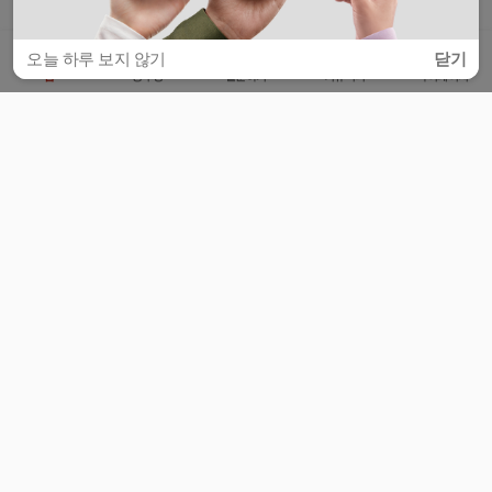
오늘 하루 보지 않기
닫기
홈
공부방
질문하기
커뮤니티
마이페이지
비누커리어 주식회사
서울특별시 마포구 양화로 113, 5층
사업자등록번호 : 572-87-02009
서비스 문의
광고 문의
제휴 문의
공지사항
서비스이용약관
개인정보처리방침
© 대학백과
모든 입시 궁금증,
스마트폰 앱
으로
더 편하게 물어보세요!