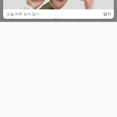
오늘 하루 보지 않기
닫기
홈
공부방
질문하기
커뮤니티
마이페이지
비누커리어 주식회사
서울특별시 마포구 양화로 113, 5층
사업자등록번호 : 572-87-02009
서비스 문의
광고 문의
제휴 문의
공지사항
서비스이용약관
개인정보처리방침
© 대학백과
모든 입시 궁금증,
스마트폰 앱
으로
더 편하게 물어보세요!