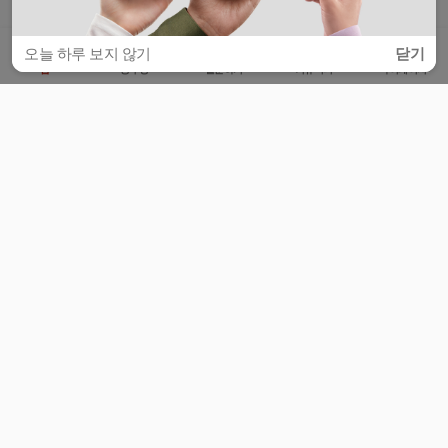
오늘 하루 보지 않기
닫기
홈
공부방
질문하기
커뮤니티
마이페이지
비누커리어 주식회사
서울특별시 마포구 양화로 113, 5층
사업자등록번호 : 572-87-02009
서비스 문의
광고 문의
제휴 문의
공지사항
서비스이용약관
개인정보처리방침
© 대학백과
모든 입시 궁금증,
스마트폰 앱
으로
더 편하게 물어보세요!