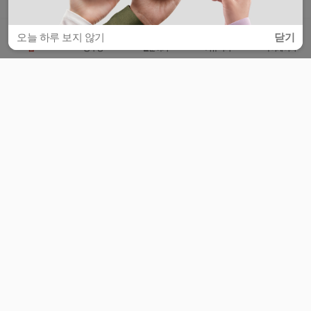
오늘 하루 보지 않기
닫기
홈
공부방
질문하기
커뮤니티
마이페이지
비누커리어 주식회사
서울특별시 마포구 양화로 113, 5층
사업자등록번호 : 572-87-02009
서비스 문의
광고 문의
제휴 문의
공지사항
서비스이용약관
개인정보처리방침
© 대학백과
모든 입시 궁금증,
스마트폰 앱
으로
더 편하게 물어보세요!