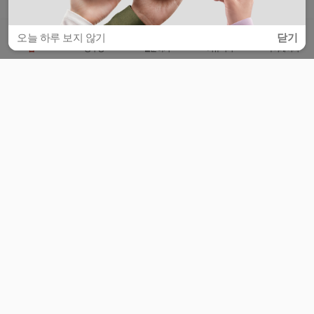
오늘 하루 보지 않기
닫기
홈
공부방
질문하기
커뮤니티
마이페이지
비누커리어 주식회사
서울특별시 마포구 양화로 113, 5층
사업자등록번호 : 572-87-02009
서비스 문의
광고 문의
제휴 문의
공지사항
서비스이용약관
개인정보처리방침
© 대학백과
모든 입시 궁금증,
스마트폰 앱
으로
더 편하게 물어보세요!