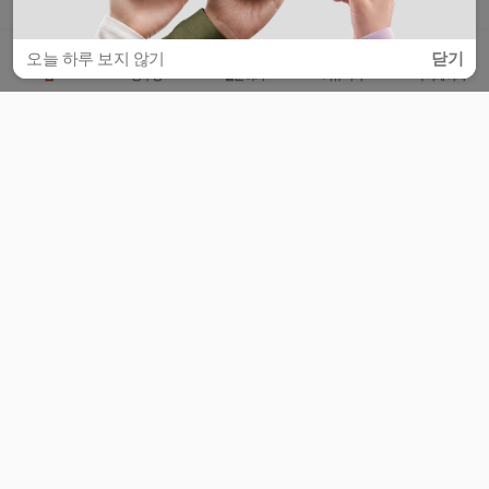
오늘 하루 보지 않기
닫기
홈
공부방
질문하기
커뮤니티
마이페이지
비누커리어 주식회사
서울특별시 마포구 양화로 113, 5층
사업자등록번호 : 572-87-02009
서비스 문의
광고 문의
제휴 문의
공지사항
서비스이용약관
개인정보처리방침
© 대학백과
모든 입시 궁금증,
스마트폰 앱
으로
더 편하게 물어보세요!