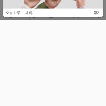
오늘 하루 보지 않기
닫기
홈
공부방
질문하기
커뮤니티
마이페이지
비누커리어 주식회사
서울특별시 마포구 양화로 113, 5층
사업자등록번호 : 572-87-02009
서비스 문의
광고 문의
제휴 문의
공지사항
서비스이용약관
개인정보처리방침
© 대학백과
모든 입시 궁금증,
스마트폰 앱
으로
더 편하게 물어보세요!