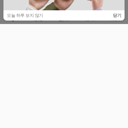
오늘 하루 보지 않기
닫기
홈
공부방
질문하기
커뮤니티
마이페이지
비누커리어 주식회사
서울특별시 마포구 양화로 113, 5층
사업자등록번호 : 572-87-02009
서비스 문의
광고 문의
제휴 문의
공지사항
서비스이용약관
개인정보처리방침
© 대학백과
모든 입시 궁금증,
스마트폰 앱
으로
더 편하게 물어보세요!