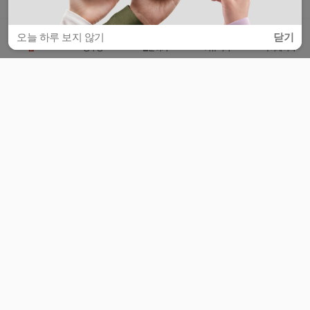
오늘 하루 보지 않기
닫기
홈
공부방
질문하기
커뮤니티
마이페이지
비누커리어 주식회사
서울특별시 마포구 양화로 113, 5층
사업자등록번호 : 572-87-02009
서비스 문의
광고 문의
제휴 문의
공지사항
서비스이용약관
개인정보처리방침
© 대학백과
모든 입시 궁금증,
스마트폰 앱
으로
더 편하게 물어보세요!