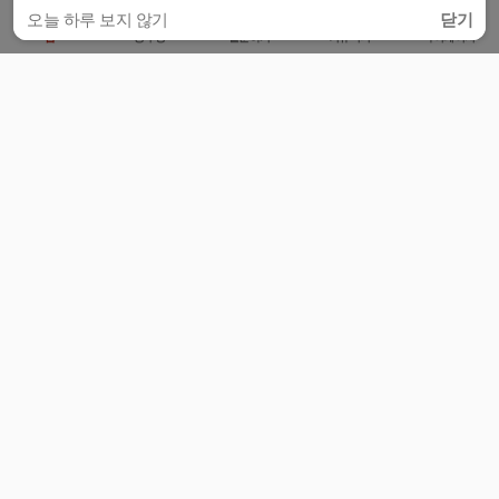
오늘 하루 보지 않기
닫기
홈
공부방
질문하기
커뮤니티
마이페이지
비누커리어 주식회사
서울특별시 마포구 양화로 113, 5층
사업자등록번호 : 572-87-02009
서비스 문의
광고 문의
제휴 문의
공지사항
서비스이용약관
개인정보처리방침
© 대학백과
모든 입시 궁금증,
스마트폰 앱
으로
더 편하게 물어보세요!