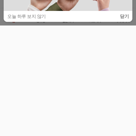
오늘 하루 보지 않기
닫기
홈
공부방
질문하기
커뮤니티
마이페이지
비누커리어 주식회사
서울특별시 마포구 양화로 113, 5층
사업자등록번호 : 572-87-02009
서비스 문의
광고 문의
제휴 문의
공지사항
서비스이용약관
개인정보처리방침
© 대학백과
모든 입시 궁금증,
스마트폰 앱
으로
더 편하게 물어보세요!