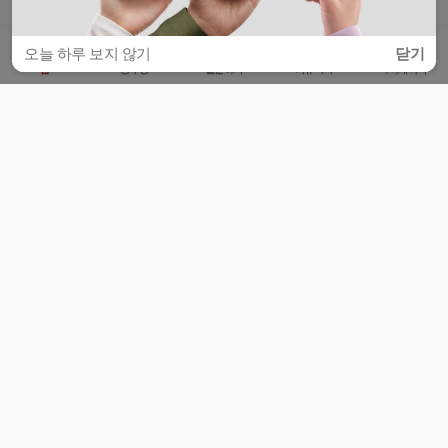
오늘 하루 보지 않기
닫기
홈
공부방
질문하기
커뮤니티
마이페이지
비누커리어 주식회사
서울특별시 마포구 양화로 113, 5층
사업자등록번호 : 572-87-02009
서비스 문의
광고 문의
제휴 문의
공지사항
서비스이용약관
개인정보처리방침
© 대학백과
모든 입시 궁금증,
스마트폰 앱
으로
더 편하게 물어보세요!