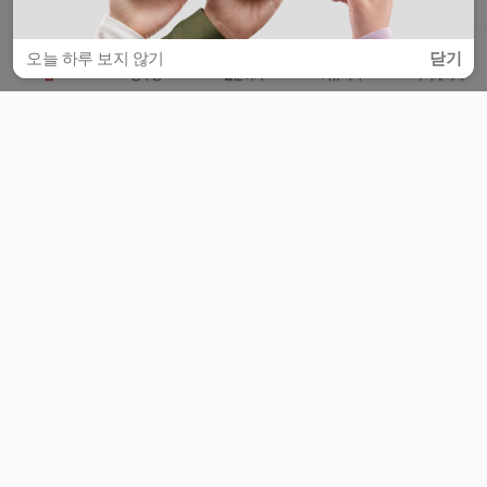
오늘 하루 보지 않기
닫기
홈
공부방
질문하기
커뮤니티
마이페이지
비누커리어 주식회사
서울특별시 마포구 양화로 113, 5층
사업자등록번호 : 572-87-02009
서비스 문의
광고 문의
제휴 문의
공지사항
서비스이용약관
개인정보처리방침
© 대학백과
모든 입시 궁금증,
스마트폰 앱
으로
더 편하게 물어보세요!