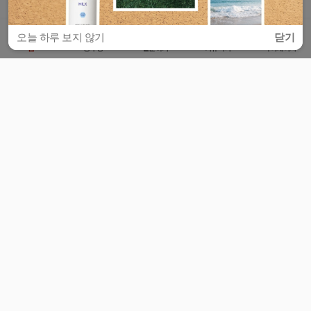
오늘 하루 보지 않기
닫기
홈
공부방
질문하기
커뮤니티
마이페이지
비누커리어 주식회사
서울특별시 마포구 양화로 113, 5층
사업자등록번호 : 572-87-02009
서비스 문의
광고 문의
제휴 문의
공지사항
서비스이용약관
개인정보처리방침
© 대학백과
모든 입시 궁금증,
스마트폰 앱
으로
더 편하게 물어보세요!