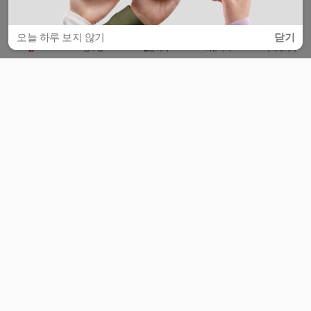
오늘 하루 보지 않기
닫기
홈
공부방
질문하기
커뮤니티
마이페이지
비누커리어 주식회사
서울특별시 마포구 양화로 113, 5층
사업자등록번호 : 572-87-02009
서비스 문의
광고 문의
제휴 문의
공지사항
서비스이용약관
개인정보처리방침
© 대학백과
모든 입시 궁금증,
스마트폰 앱
으로
더 편하게 물어보세요!